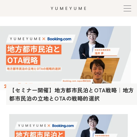
内
容
を
ス
キ
ッ
プ
【セミナー開催】地方都市民泊とOTA戦略｜地方
都市民泊の立地とOTAの戦略的選択