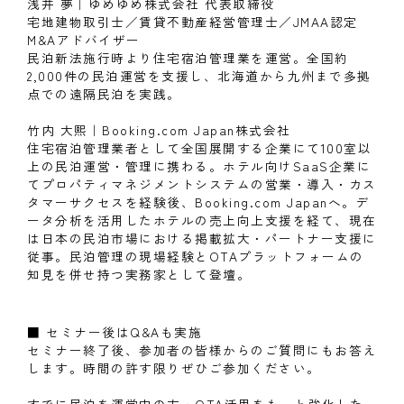
浅井 夢｜ゆめゆめ株式会社 代表取締役
宅地建物取引士／賃貸不動産経営管理士／JMAA認定
M&Aアドバイザー
民泊新法施行時より住宅宿泊管理業を運営。全国約
2,000件の民泊運営を支援し、北海道から九州まで多拠
点での遠隔民泊を実践。
竹内 大熙｜Booking.com Japan株式会社
住宅宿泊管理業者として全国展開する企業にて100室以
上の民泊運営・管理に携わる。ホテル向けSaaS企業に
てプロパティマネジメントシステムの営業・導入・カス
タマーサクセスを経験後、Booking.com Japanへ。デ
ータ分析を活用したホテルの売上向上支援を経て、現在
は日本の民泊市場における掲載拡大・パートナー支援に
従事。民泊管理の現場経験とOTAプラットフォームの
知見を併せ持つ実務家として登壇。
■ セミナー後はQ&Aも実施
セミナー終了後、参加者の皆様からのご質問にもお答え
します。時間の許す限りぜひご参加ください。