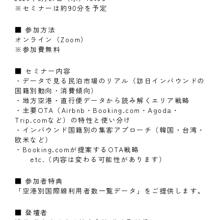
※セミナーは約90分を予定
■ 参加方法
オンライン（Zoom）
※参加費無料
■ セミナー内容
・データで見る民泊市場のリアル（訪日インバウンドの
国籍別動向・消費傾向）
・地方空港・直行便データから読み解くエリア戦略
・主要OTA（Airbnb・Booking.com・Agoda・
Trip.comなど）の特性と使い分け
・インバウンド国籍別の集客アプローチ（韓国・台湾・
欧米など）
・Booking.comが提案するOTA戦略
etc.（内容は変わる可能性があります）
■ 参加者特典
「空港別国際線利用者数一覧データ」をご提供します。
■ 登壇者