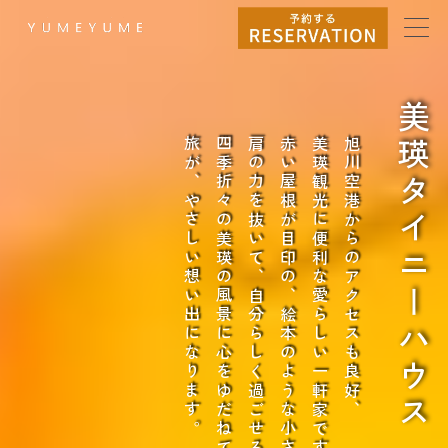
内
容
を
ス
キ
美瑛タイニーハウス
ッ
プ
旅が、やさしい想い出になります。
四季折々の美瑛の風景に心をゆだねて、
肩の力を抜いて、自分らしく過ごせる場所。
赤い屋根が目印の、絵本のような小さなおうちは、
美瑛観光に便利な愛らしい一軒家です。
旭川空港からのアクセスも良好、